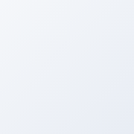
🚗 考驾照
首页
科目一理论
科目二桩考
科目三路考
驾校报名流程
驾照费用说明
驾校教练介绍
驾校优惠活动
学车技巧分享
驾校口碑评价
驾照种类说明
无忧学车套餐
学车常见问题解答
📖 文章详情
首页
>
无忧学车套餐
>
驾校夜间学车
驾校夜间学车 - 驾校行业萎缩 | 考驾照
📅 2026-03-07 04:53:52
👁️ 阅读量 128