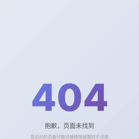
题，建议学员在练习时养成"一踩二挂三转向"的口诀习惯。靠边
慢靠近路牙，当车头中间与路牙重合时回正方向盘。挡位切换要
必须严格匹配。
书
术更重要。考试前一天要保证充足睡眠，考试当天提前到达考场
座椅和后视镜到最舒适的位置。遇到突发情况时，比如前车突然
，考官打分看的是整体表现，偶尔的小失误只要及时纠正，不会
常练习，保持平和心态，发挥出真实水平。
404
下一篇: 驾校冬季学车
抱歉，页面未找到
您访问的页面可能已被移除或暂时不可用