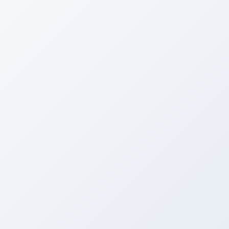
🚗 考驾照
首页
科目一理论
科目二桩考
科目三路考
驾校报名流程
驾照费用说明
驾校教练介绍
驾校优惠活动
学车技巧分享
驾校口碑评价
驾照种类说明
无忧学车套餐
学车常见问题解答
📖 文章详情
首页
>
科目三路考
>
驾培行业培训成本
驾培行业培训成本 - 驾校快速拿证班 |
考驾照
📅 2025-05-03 13:51:09
👁️ 阅读量 128