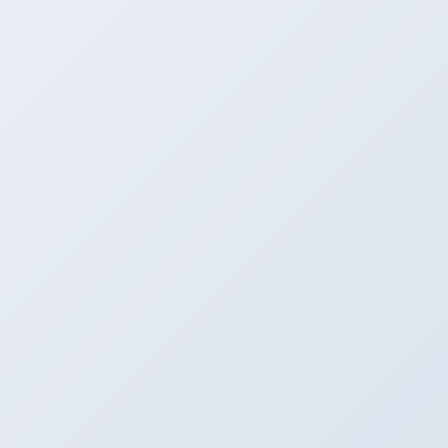
内行驶时，不需要开启转向灯，但要保持匀速，注意观察
其他车辆的动态。特别提醒：环岛内禁止超车、禁止停
车，这些违规行为在科目三考试中都是直接扣100分。掌
握好环岛行驶进出规则中的车道选择技巧，能让你在复杂
的环岛路口游刃有余。
出环岛：提前打灯别忘看盲区
重庆驾校科目二通
过率
出环岛是容易出错的环节。当你准备驶出环岛时，要提前
开启右转向灯，至少提前30米开始变道到最右侧车道。注
意观察右侧后视镜和盲区，确认安全后再驶出。很多学员
在环岛内忘记打右转向灯，或者打了灯但没观察后方车
辆，这些都是常见的扣分项。记住环岛行驶进出规则的核
心：进环岛打左灯，出环岛打右灯，这是最基本的操作规
范。