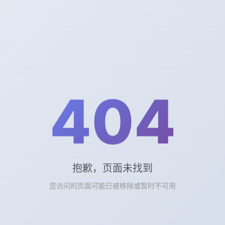
科目二/三模拟考试费以及保险返点。但需警惕三大隐患：一是
控制在总投入的30%以内；二是总部突然提高管理费或教材费，
区域保护不足，导致同一城市多家加盟商恶性竞争。建议在加盟
总部提供标准化运营手册，包括教练绩效考核模板、投诉处理
404
下一篇: 驾培行业教练考试技巧驾校
抱歉，页面未找到
您访问的页面可能已被移除或暂时不可用