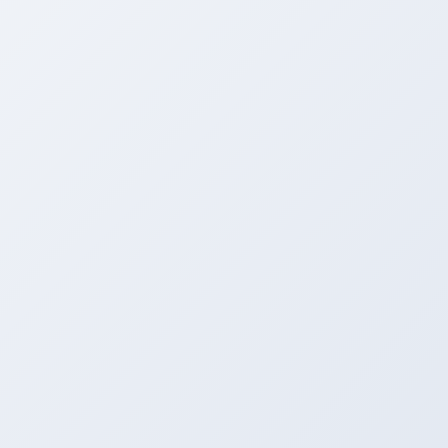
转校前的必要准备
很多学员在报名驾校后，因为工作调动、居住地变更或对
原驾校服务不满意，会萌生转校的想法。但很多人对驾校
转校流程一头雾水，担心手续繁琐、费用打水漂。其实，
只要理清思路，转校并没有想象中那么复杂。在启动转校
流程前，首先要确认自己是否已经通过科目一考试。如果
尚未参加任何考试，通常可以直接向原驾校申请退学，再
重新报名新驾校，这比走正式的转校流程更简单。如果已
经考过科目一，就需要走正规的档案转移手续了。
核心转校步骤详解
哪个品牌驾校收费合理
驾校转校流程的关键在于档案迁移。第一步，到原驾校的
车管所办理退学手续。你需要携带身份证、学员档案和报
名合同，填写《机动车驾驶证申请表》，申请注销原驾校