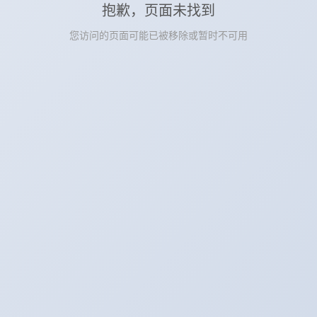
抱歉，页面未找到
级，每一个环节都不能松懈。当学员真正从“拿证”的焦虑
中解脱出来，感受到尊重、专业和高效，驾校的竞争力自
您访问的页面可能已被移除或暂时不可用
然水到渠成。
上一篇: C1驾校收费标准
下一篇: 驾培行业驾照学法减分
📌 相关文章
驾培行业驾照学法减分
上海驾校价格
驾考科目一
驾培行业老年
驾校
驾校内部考试通过率
驾培行业教练教学驾驶学习能力驾校
驾校行业条款
驾校加盟代理合同